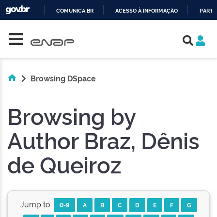
COMUNICA BR
ACESSO À INFORMAÇÃO
PARTI
Skip navigation
IR
PARA
O
CONTEÚDO
Browsing DSpace
Browsing by
Author Braz, Dênis
de Queiroz
Jump to:
0-9
A
B
C
D
E
F
G