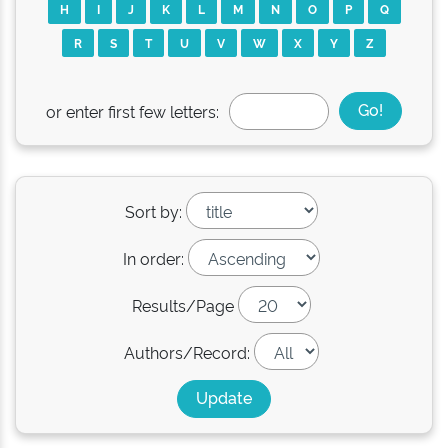
H
I
J
K
L
M
N
O
P
Q
R
S
T
U
V
W
X
Y
Z
or enter first few letters:
Sort by:
In order:
Results/Page
Authors/Record: