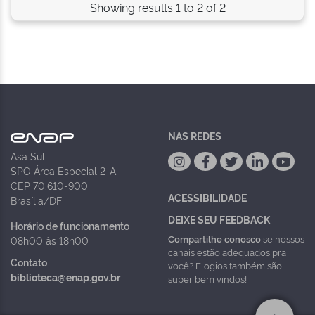
Showing results 1 to 2 of 2
NAS REDES
Asa Sul
SPO Área Especial 2-A
CEP 70.610-900
ACESSIBILIDADE
Brasília/DF
DEIXE SEU FEEDBACK
Horário de funcionamento
Compartilhe conosco
se nossos
08h00 às 18h00
canais estão adequados pra
Contato
você? Elogios também são
biblioteca@enap.gov.br
super bem vindos!