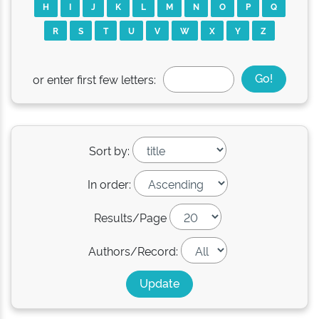
H
I
J
K
L
M
N
O
P
Q
R
S
T
U
V
W
X
Y
Z
or enter first few letters:
Sort by:
In order:
Results/Page
Authors/Record: