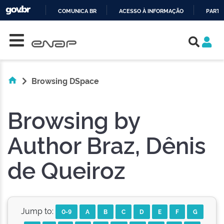
COMUNICA BR
ACESSO À INFORMAÇÃO
PARTI
Skip navigation
IR
PARA
O
CONTEÚDO
Browsing DSpace
Browsing by
Author Braz, Dênis
de Queiroz
Jump to:
0-9
A
B
C
D
E
F
G