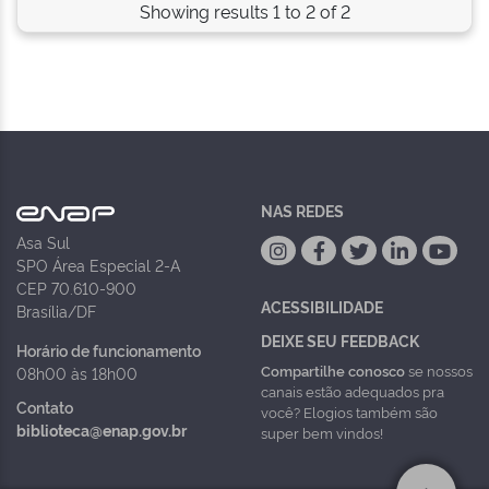
Showing results 1 to 2 of 2
NAS REDES
Asa Sul
SPO Área Especial 2-A
CEP 70.610-900
ACESSIBILIDADE
Brasília/DF
DEIXE SEU FEEDBACK
Horário de funcionamento
Compartilhe conosco
se nossos
08h00 às 18h00
canais estão adequados pra
Contato
você? Elogios também são
biblioteca@enap.gov.br
super bem vindos!