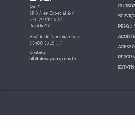
CURSO
Asa Sul
SPO Área Especial 2-A
SERVIÇ
CEP 70.610-900
Brasília/DF
PESQUI
ACONT
Horário de funcionamento
08h00 às 18h00
ACESSO
Contato
PERGUN
biblioteca@enap.gov.br
ESTATÍS