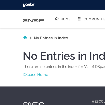
Skip navigation
HOME
COMMUNITI
No Entries in Index
No Entries in In
There are no entries in the index for "All of DSpa
DSpace Home
A ESCO