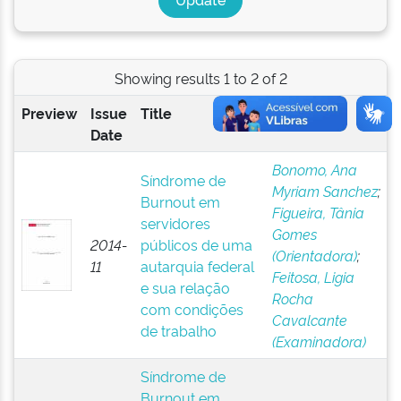
Showing results 1 to 2 of 2
Preview
Issue
Title
Author(s)
Date
Bonomo, Ana
Síndrome de
Myriam Sanchez
;
Burnout em
Figueira, Tânia
servidores
Gomes
2014-
públicos de uma
(Orientadora)
;
11
autarquia federal
Feitosa, Ligia
e sua relação
Rocha
com condições
Cavalcante
de trabalho
(Examinadora)
Síndrome de
Burnout em