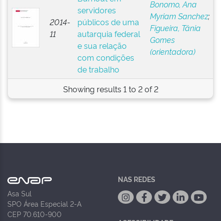
Bonomo, Ana
servidores
Myriam Sanchez
;
2014-
públicos de uma
Figueira, Tânia
11
autarquia federal
Gomes
e sua relação
(orientadora)
com condições
de trabalho
Showing results 1 to 2 of 2
NAS REDES
Asa Sul
SPO Área Especial 2-A
CEP 70.610-900