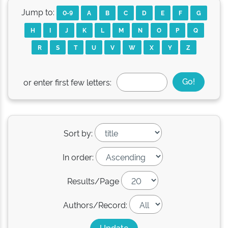
Jump to:
0-9
A
B
C
D
E
F
G
H
I
J
K
L
M
N
O
P
Q
R
S
T
U
V
W
X
Y
Z
or enter first few letters:
Sort by:
In order:
Results/Page
Authors/Record: