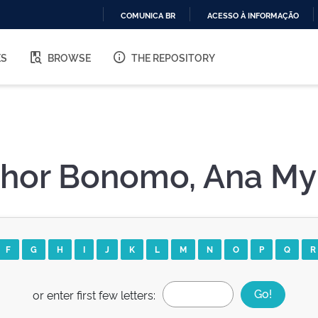
COMUNICA BR
ACESSO À INFORMAÇÃO
IR
PARA
ES
BROWSE
THE REPOSITORY
O
CONTEÚDO
thor Bonomo, Ana My
F
G
H
I
J
K
L
M
N
O
P
Q
R
or enter first few letters: