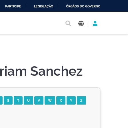
PARTICIPE
LEGISLAÇÃO
ÓRGÃOS DO GOVERNO
|
riam Sanchez
S
T
U
V
W
X
Y
Z