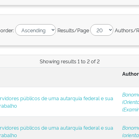
 order:
Results/Page
Authors/R
Showing results 1 to 2 of 2
Author
Bonomo
vidores públicos de uma autarquia federal e sua
(Orient
rabalho
(Exami
vidores públicos de uma autarquia federal e sua
Bonomo
rabalho
(orient