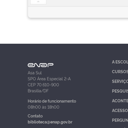
A ESCO
CURSO
Asa Sul
SPO Área Especial 2-A
SERVIÇ
CEP 70.610-900
Brasília/DF
PESQUI
ACONT
Horário de funcionamento
08h00 às 18h00
ACESSO
Contato
PERGUN
biblioteca@enap.gov.br