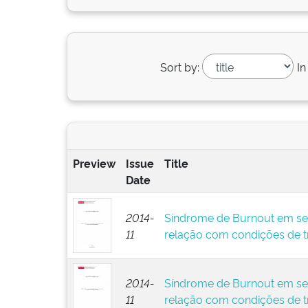
Sort by:
In
Preview
Issue
Title
Date
2014-
Síndrome de Burnout em ser
11
relação com condições de t
2014-
Síndrome de Burnout em ser
11
relação com condições de t