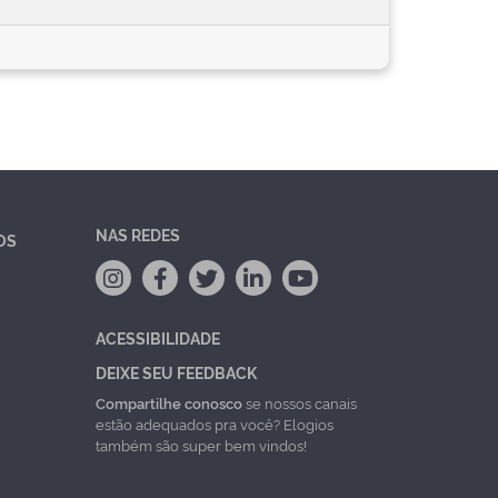
NAS REDES
OS
ACESSIBILIDADE
DEIXE SEU FEEDBACK
Compartilhe conosco
se nossos canais
estão adequados pra você? Elogios
também são super bem vindos!