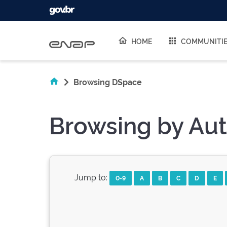
Skip navigation
HOME
COMMUNITI
Browsing DSpace
Browsing by Au
Jump to:
0-9
A
B
C
D
E