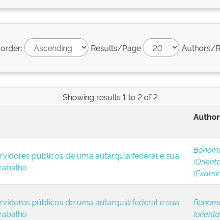
 order:
Results/Page
Authors/R
Showing results 1 to 2 of 2
Author
Bonomo
vidores públicos de uma autarquia federal e sua
(Orient
rabalho
(Exami
vidores públicos de uma autarquia federal e sua
Bonomo
rabalho
(orient