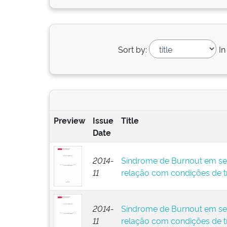
Sort by:
In
Preview
Issue
Title
Date
2014-
Síndrome de Burnout em ser
11
relação com condições de t
2014-
Síndrome de Burnout em ser
11
relação com condições de t