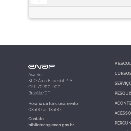
A ESCO
CURSO
Asa Sul
SPO Área Especial 2-A
SERVIÇ
CEP 70.610-900
Brasília/DF
PESQUI
ACONT
Horário de funcionamento
08h00 às 18h00
ACESSO
Contato
PERGUN
biblioteca@enap.gov.br