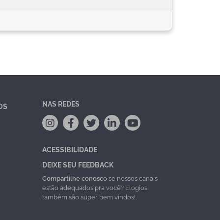
NAS REDES
OS
ACESSIBILIDADE
DEIXE SEU FEEDBACK
Compartilhe conosco
se nossos canais
estão adequados pra você? Elogios
também são super bem vindos!