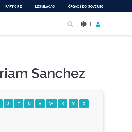
PARTICIPE
LEGISLAÇÃO
ÓRGÃOS DO GOVERNO
|
riam Sanchez
S
T
U
V
W
X
Y
Z