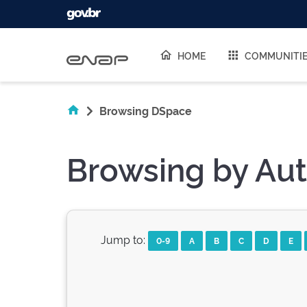
Skip navigation
HOME
COMMUNITI
Browsing DSpace
Browsing by Au
Jump to:
0-9
A
B
C
D
E