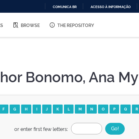
COMUNICA BR
ACESSO À INFORMAÇÃO
IR
PARA
ES
BROWSE
THE REPOSITORY
O
CONTEÚDO
thor Bonomo, Ana My
F
G
H
I
J
K
L
M
N
O
P
Q
R
or enter first few letters: