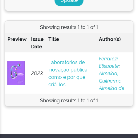
Showing results 1 to 1 of 1
Preview
Issue
Title
Author(s)
Date
Ferrarezi,
Laboratórios de
Elisabete
;
inovação pública:
2023
Almeida,
como e por que
Guilherme
criá-los
Almeida de
Showing results 1 to 1 of 1