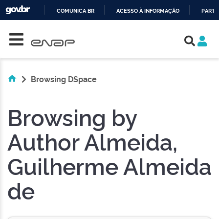
COMUNICA BR
ACESSO À INFORMAÇÃO
PARTI
Skip navigation
IR
PARA
O
CONTEÚDO
Browsing DSpace
Browsing by
Author Almeida,
Guilherme Almeida
de