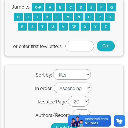
Jump to:
0-9
A
B
C
D
E
F
G
H
I
J
K
L
M
N
O
P
Q
R
S
T
U
V
W
X
Y
Z
or enter first few letters:
Sort by:
In order:
Results/Page
Authors/Record: