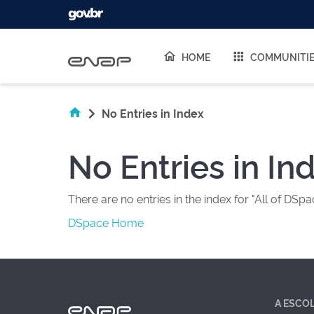
Skip navigation
HOME
COMMUNITI
No Entries in Index
No Entries in In
There are no entries in the index for "All of DSpa
DSpace Home
A ESCO