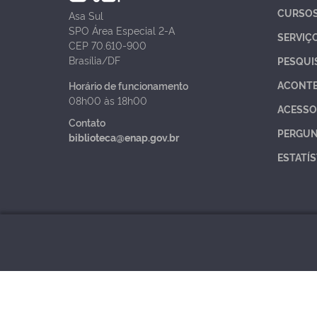
CURSO
Asa Sul
SPO Área Especial 2-A
SERVIÇ
CEP 70.610-900
Brasília/DF
PESQUI
ACONT
Horário de funcionamento
08h00 às 18h00
ACESSO
Contato
PERGUN
biblioteca@enap.gov.br
ESTATÍS