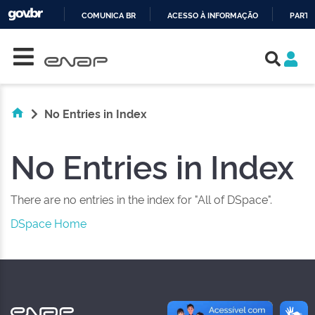
COMUNICA BR
ACESSO À INFORMAÇÃO
PARTI
Skip navigation
IR
PARA
O
CONTEÚDO
No Entries in Index
No Entries in Index
There are no entries in the index for "All of DSpace".
DSpace Home
NAS REDES