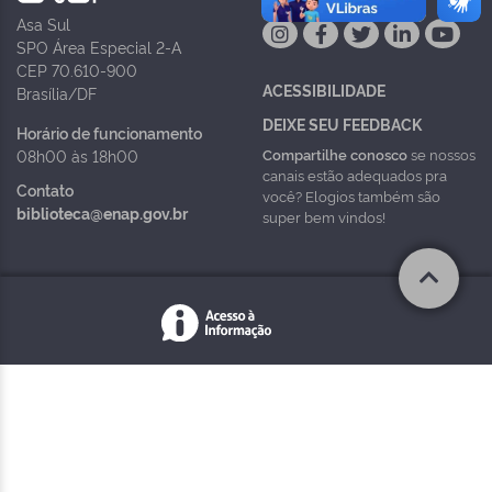
Asa Sul
SPO Área Especial 2-A
CEP 70.610-900
ACESSIBILIDADE
Brasília/DF
DEIXE SEU FEEDBACK
Horário de funcionamento
Compartilhe conosco
se nossos
08h00 às 18h00
canais estão adequados pra
Contato
você? Elogios também são
biblioteca@enap.gov.br
super bem vindos!