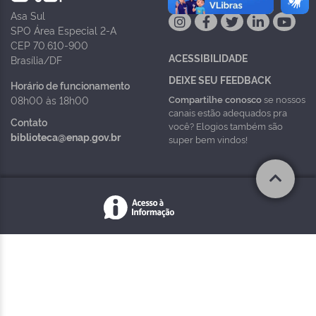
Asa Sul
SPO Área Especial 2-A
CEP 70.610-900
ACESSIBILIDADE
Brasília/DF
DEIXE SEU FEEDBACK
Horário de funcionamento
Compartilhe conosco
se nossos
08h00 às 18h00
canais estão adequados pra
Contato
você? Elogios também são
biblioteca@enap.gov.br
super bem vindos!