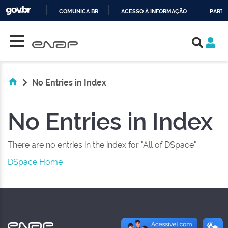
COMUNICA BR
ACESSO À INFORMAÇÃO
PARTI
Skip navigation
IR
PARA
O
CONTEÚDO
No Entries in Index
No Entries in Index
There are no entries in the index for "All of DSpace".
DSpace Home
NAS REDES